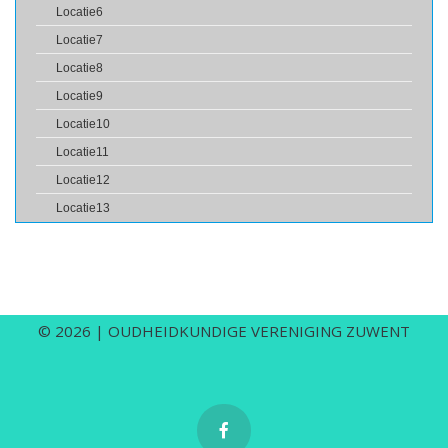
Locatie6
Locatie7
Locatie8
Locatie9
Locatie10
Locatie11
Locatie12
Locatie13
©
2026
| OUDHEIDKUNDIGE VERENIGING ZUWENT